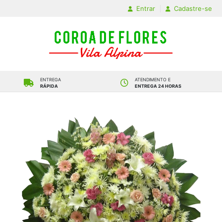
Entrar
Cadastre-se
ENTREGA
ATENDIMENTO E
RÁPIDA
ENTREGA 24 HORAS
PAGAMENTO COM BOLETO
FATURAMENTO PARA
OU CARTÃO DE CRÉDITO
EMPRESAS COM
NF-E
FAIXA PARA
HOMENAGEM GRÁTIS